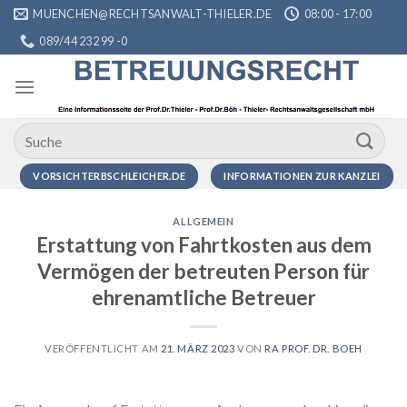
Zum
MUENCHEN@RECHTSANWALT-THIELER.DE
08:00 - 17:00
Inhalt
089/44 232 99 -0
springen
VORSICHTERBSCHLEICHER.DE
INFORMATIONEN ZUR KANZLEI
ALLGEMEIN
Erstattung von Fahrtkosten aus dem
Vermögen der betreuten Person für
ehrenamtliche Betreuer
VERÖFFENTLICHT AM
21. MÄRZ 2023
VON
RA PROF. DR. BOEH