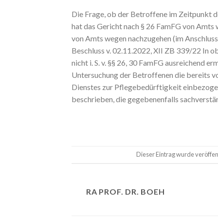
Die Frage, ob der Betroffene im Zeitpunkt d
hat das Gericht nach § 26 FamFG von Amts w
von Amts wegen nachzugehen (im Anschluss 
Beschluss v. 02.11.2022, XII ZB 339/22 In o
nicht i. S. v. §§ 26, 30 FamFG ausreichend er
Untersuchung der Betroffenen die bereits v
Dienstes zur Pflegebedürftigkeit einbezoge
beschrieben, die gegebenenfalls sachverstä
Dieser Eintrag wurde veröffen
RA PROF. DR. BOEH