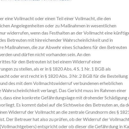
r eine Vollmacht oder einen Teil einer Vollmacht, die den
ichen Angelegenheiten oder zu Maßnahmen in wesentlichen
ur widerrufen, wenn das Festhalten an der Vollmacht eine künftig
es Betreuten mit hinreichender Wahrscheinlichkeit und in
ere Maßnahmen, die zur Abwehr eines Schadens für den Betreuten
erden und dürfen nicht vorhanden sein. An den
ittes für den Betreuten ist bei einem Widerruf einer
en zu stellen, als er in § 1820 Abs. 4 S. 1 Nr. 1 BGB als
cht oder erst recht in § 1820 Abs. 3 Nr. 2 BGB für die Bestellung
grund des mit dem Vollmachtswiderruf verbundenen erheblichen
e Wahrscheinlichkeit verlangt. Das Gericht muss im Rahmen einer
, dass eine konkrete Gefährdungslage mit drohender Schädigung 
liegt. Es kommt dabei auf die Sichtweise des Betreuten an, da d
einen Widerruf der Vollmacht an die zentrale Grundnorm des § 182
. Der Betreuer hat also zu prüfen, ob der Widerruf der Vollmach
Vollmachtgebers) entspricht oder ob dieser die Gefährdung in Ka