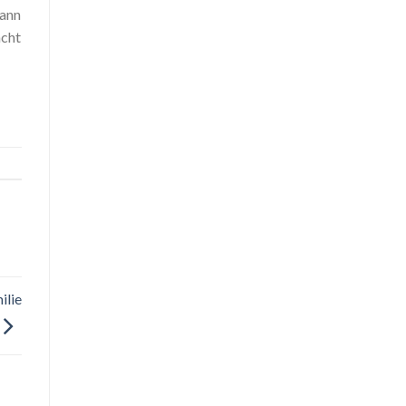
kann
acht
ilie