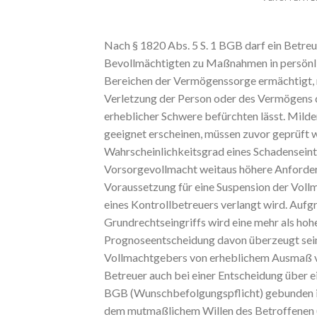
Nach § 1820 Abs. 5 S. 1 BGB darf ein Betreue
Bevollmächtigten zu Maßnahmen in persönl
Bereichen der Vermögenssorge ermächtigt, n
Verletzung der Person oder des Vermögens d
erheblicher Schwere befürchten lässt. Mild
geeignet erscheinen, müssen zuvor geprüft w
Wahrscheinlichkeitsgrad eines Schadenseintr
Vorsorgevollmacht weitaus höhere Anforderung
Voraussetzung für eine Suspension der Vollma
eines Kontrollbetreuers verlangt wird. Auf
Grundrechtseingriffs wird eine mehr als hoh
Prognoseentscheidung davon überzeugt sein
Vollmachtgebers von erheblichem Ausmaß vor
Betreuer auch bei einer Entscheidung über 
BGB (Wunschbefolgungspflicht) gebunden ist
dem mutmaßlichem Willen des Betroffenen (